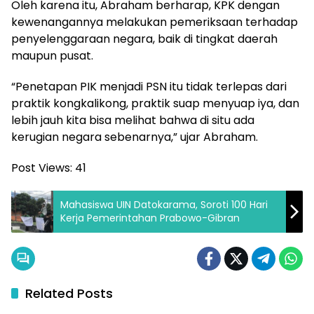
Oleh karena itu, Abraham berharap, KPK dengan
kewenangannya melakukan pemeriksaan terhadap
penyelenggaraan negara, baik di tingkat daerah
maupun pusat.
“Penetapan PIK menjadi PSN itu tidak terlepas dari
praktik kongkalikong, praktik suap menyuap iya, dan
lebih jauh kita bisa melihat bahwa di situ ada
kerugian negara sebenarnya,” ujar Abraham.
Post Views:
41
Mahasiswa UIN Datokarama, Soroti 100 Hari
Kerja Pemerintahan Prabowo-Gibran
Related Posts
Hukum
Hukum