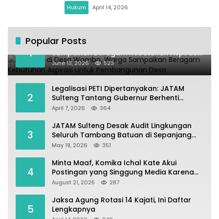
Hukum
April 14, 2026
Popular Posts
Kundapil di Desa Wombo, Warga
1
Sampaikan Beragam Kebutuhan Aspirasi
untuk Pembangunan Desa
June 13, 2026
523
Legalisasi PETI Dipertanyakan: JATAM
2
Sulteng Tantang Gubernur Berhenti
Andalkan Tambang dan Selamatkan
April 7, 2026
364
Parigi Moutong sebagai Lumbung Pangan
JATAM Sulteng Desak Audit Lingkungan
3
Seluruh Tambang Batuan di Sepanjang
Pesisir Palu–Donggala
May 19, 2026
351
Minta Maaf, Komika Ichal Kate Akui
4
Postingan yang Singgung Media Karena
Emosi
August 21, 2025
287
Jaksa Agung Rotasi 14 Kajati, Ini Daftar
5
Lengkapnya