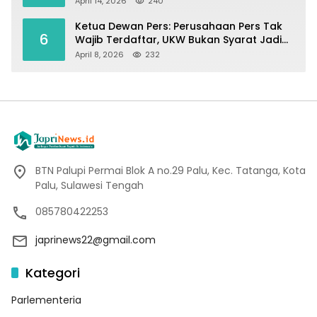
April 14, 2026
240
Ketua Dewan Pers: Perusahaan Pers Tak
6
Wajib Terdaftar, UKW Bukan Syarat Jadi
Wartawan
April 8, 2026
232
BTN Palupi Permai Blok A no.29 Palu, Kec. Tatanga, Kota
Palu, Sulawesi Tengah
085780422253
japrinews22@gmail.com
Kategori
Parlementeria