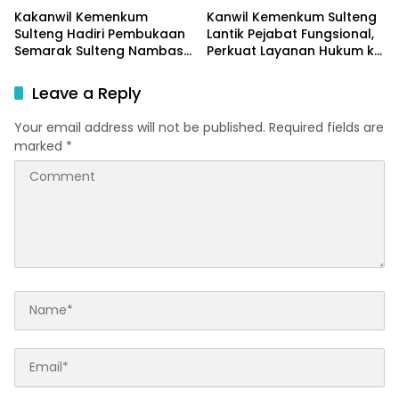
Kakanwil Kemenkum
Kanwil Kemenkum Sulteng
Sulteng Hadiri Pembukaan
Lantik Pejabat Fungsional,
Semarak Sulteng Nambaso
Perkuat Layanan Hukum ke
2026, Dorong Perlindungan
Masyarakat
KI bagi UMKM
Leave a Reply
Your email address will not be published.
Required fields are
marked
*