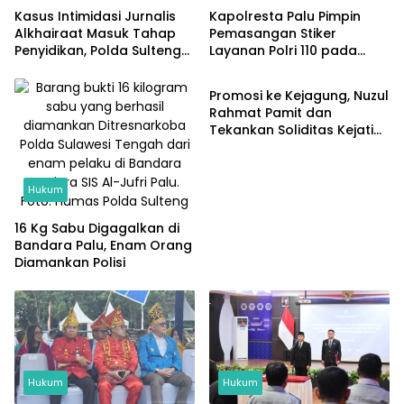
Kasus Intimidasi Jurnalis
Kapolresta Palu Pimpin
Alkhairaat Masuk Tahap
Pemasangan Stiker
Penyidikan, Polda Sulteng
Layanan Polri 110 pada
Hukum
Periksa Tiga Saksi
Seluruh Kendaraan Dinas
Promosi ke Kejagung, Nuzul
Rahmat Pamit dan
Tekankan Soliditas Kejati
Sulteng
Hukum
16 Kg Sabu Digagalkan di
Bandara Palu, Enam Orang
Diamankan Polisi
Hukum
Hukum