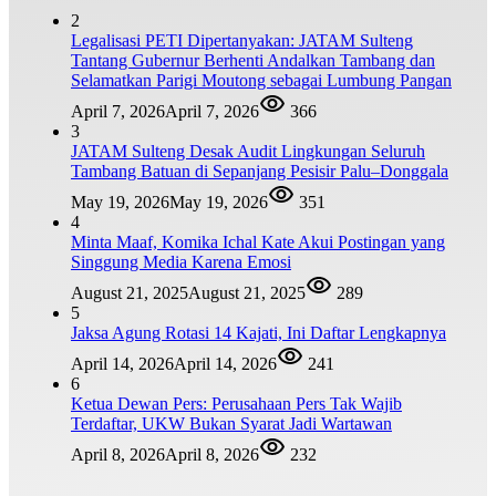
2
Legalisasi PETI Dipertanyakan: JATAM Sulteng
Tantang Gubernur Berhenti Andalkan Tambang dan
Selamatkan Parigi Moutong sebagai Lumbung Pangan
April 7, 2026
April 7, 2026
366
3
JATAM Sulteng Desak Audit Lingkungan Seluruh
Tambang Batuan di Sepanjang Pesisir Palu–Donggala
May 19, 2026
May 19, 2026
351
4
Minta Maaf, Komika Ichal Kate Akui Postingan yang
Singgung Media Karena Emosi
August 21, 2025
August 21, 2025
289
5
Jaksa Agung Rotasi 14 Kajati, Ini Daftar Lengkapnya
April 14, 2026
April 14, 2026
241
6
Ketua Dewan Pers: Perusahaan Pers Tak Wajib
Terdaftar, UKW Bukan Syarat Jadi Wartawan
April 8, 2026
April 8, 2026
232