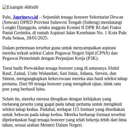
Palu,
Japrinews.id
– Sejumlah tenaga honorer Sekretariat Dewan
(Setwan) DPRD Provinsi Sulawesi Tengah (Sulteng) mendatangi
Longki Djanggola, selaku anggota Komisi II DPR RI dari Fraksi
Partai Gerindra, di rumah Aspirasi Jalan Kesehatan No. 1 Kota Palu
Pada Selasa, 28/01/2025.
Dalam pertemuan tersebut guna untuk menyampaikan aspirasi
mereka terkait seleksi Calon Pegawai Negeri Sipil (CPNS) dan
Pegawai Pemerintah dengan Perjanjian Kerja (P3K).
Turut hadir Perwakilan tenaga honorer yang di antaranya Abdul
Rauf, Zainal, Ustin Wulandari, Sari Intan, Juliana, Steven, dan
Simon, mengungkapkan kekecewaan mereka atas hasil seleksi tahap
pertama. Dari 99 tenaga honorer yang mengikuti ujian, tidak satu
pun yang berhasil lulus.
Selain itu, mereka merasa dirugikan dengan kebijakan yang
melarang peserta yang gagal pada tahap pertama untuk mengikuti
seleksi tahap kedua. Padahal, terdapat 115 formasi yang disediakan
untuk Sekwan pada tahap kedua. Mereka berharap formasi tersebut
diprioritaskan bagi tenaga honorer yang telah bekerja lebih dari lima
tahun, sesuai arahan Menteri Dalam Negeri.