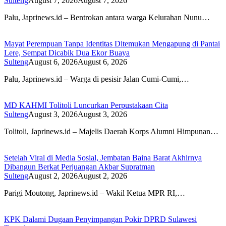
Sulteng
August 7, 2026
August 7, 2026
Palu, Japrinews.id – Bentrokan antara warga Kelurahan Nunu…
Mayat Perempuan Tanpa Identitas Ditemukan Mengapung di Pantai
Lere, Sempat Dicabik Dua Ekor Buaya
Sulteng
August 6, 2026
August 6, 2026
Palu, Japrinews.id – Warga di pesisir Jalan Cumi-Cumi,…
MD KAHMI Tolitoli Luncurkan Perpustakaan Cita
Sulteng
August 3, 2026
August 3, 2026
Tolitoli, Japrinews.id – Majelis Daerah Korps Alumni Himpunan…
Setelah Viral di Media Sosial, Jembatan Baina Barat Akhirnya
Dibangun Berkat Perjuangan Akbar Supratman
Sulteng
August 2, 2026
August 2, 2026
Parigi Moutong, Japrinews.id – Wakil Ketua MPR RI,…
KPK Dalami Dugaan Penyimpangan Pokir DPRD Sulawesi