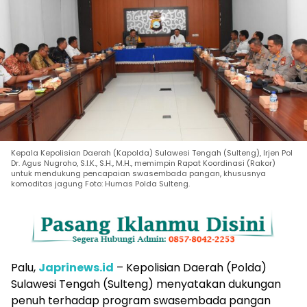
Kepala Kepolisian Daerah (Kapolda) Sulawesi Tengah (Sulteng), Irjen Pol
Dr. Agus Nugroho, S.I.K., S.H., M.H., memimpin Rapat Koordinasi (Rakor)
untuk mendukung pencapaian swasembada pangan, khususnya
komoditas jagung Foto: Humas Polda Sulteng.
Palu,
Japrinews.id
– Kepolisian Daerah (Polda)
Sulawesi Tengah (Sulteng) menyatakan dukungan
penuh terhadap program swasembada pangan