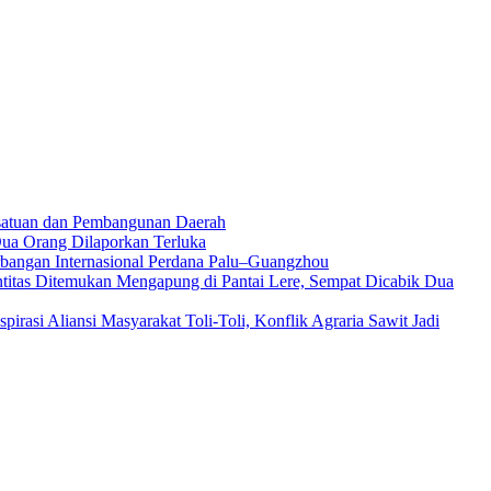
rsatuan dan Pembangunan Daerah
ua Orang Dilaporkan Terluka
rbangan Internasional Perdana Palu–Guangzhou
titas Ditemukan Mengapung di Pantai Lere, Sempat Dicabik Dua
rasi Aliansi Masyarakat Toli-Toli, Konflik Agraria Sawit Jadi