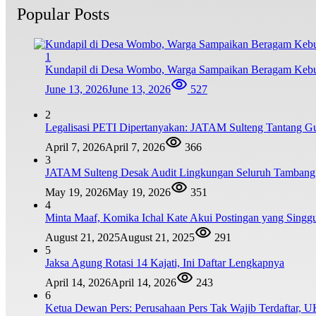
Popular Posts
1
Kundapil di Desa Wombo, Warga Sampaikan Beragam Kebu
June 13, 2026
June 13, 2026
527
2
Legalisasi PETI Dipertanyakan: JATAM Sulteng Tantang G
April 7, 2026
April 7, 2026
366
3
JATAM Sulteng Desak Audit Lingkungan Seluruh Tambang B
May 19, 2026
May 19, 2026
351
4
Minta Maaf, Komika Ichal Kate Akui Postingan yang Sing
August 21, 2025
August 21, 2025
291
5
Jaksa Agung Rotasi 14 Kajati, Ini Daftar Lengkapnya
April 14, 2026
April 14, 2026
243
6
Ketua Dewan Pers: Perusahaan Pers Tak Wajib Terdaftar, 