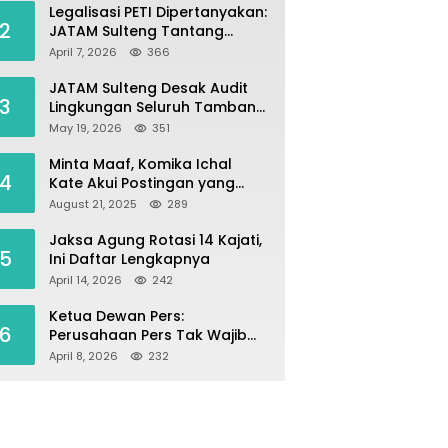
Legalisasi PETI Dipertanyakan:
2
JATAM Sulteng Tantang
Gubernur Berhenti Andalkan
April 7, 2026
366
Tambang dan Selamatkan
Parigi Moutong sebagai
JATAM Sulteng Desak Audit
3
Lumbung Pangan
Lingkungan Seluruh Tambang
Batuan di Sepanjang Pesisir
May 19, 2026
351
Palu–Donggala
Minta Maaf, Komika Ichal
4
Kate Akui Postingan yang
Singgung Media Karena Emosi
August 21, 2025
289
Jaksa Agung Rotasi 14 Kajati,
5
Ini Daftar Lengkapnya
April 14, 2026
242
Ketua Dewan Pers:
6
Perusahaan Pers Tak Wajib
Terdaftar, UKW Bukan Syarat
April 8, 2026
232
Jadi Wartawan