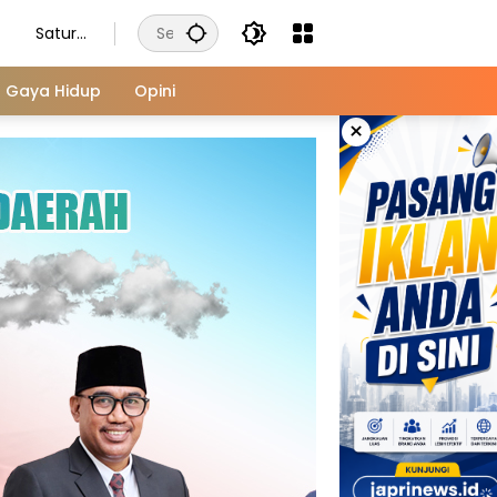
Saturd
ay,
August
Gaya Hidup
Opini
8, 2026
×