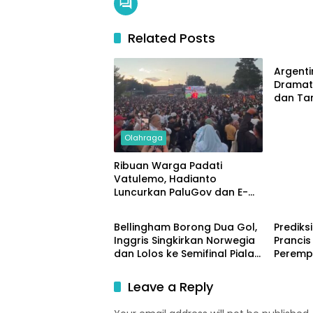
Related Posts
Olahr
Argent
Dramati
dan Tan
Piala D
Olahraga
Ribuan Warga Padati
Vatulemo, Hadianto
Luncurkan PaluGov dan E-
Olahraga
Nasion
Office di Nobar Final Piala
Dunia 2026
Bellingham Borong Dua Gol,
Prediks
Inggris Singkirkan Norwegia
Prancis
dan Lolos ke Semifinal Piala
Perempa
Dunia 2026
2026
Leave a Reply