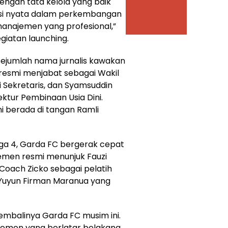
ngan tata kelola yang baik
busi nyata dalam perkembangan
manajemen yang profesional,”
egiatan launching.
sejumlah nama jurnalis kawakan
i resmi menjabat sebagai Wakil
i Sekretaris, dan Syamsuddin
ktur Pembinaan Usia Dini.
ni berada di tangan Ramli
ga 4, Garda FC bergerak cepat
men resmi menunjuk Fauzi
Coach Zicko sebagai pelatih
 Yuyun Firman Maranua yang
mbalinya Garda FC musim ini.
ajemen yang berlatar belakang