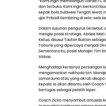
“Kami ingin membangun Garda FC de
dan terbuka. Kami ingin berkontri
sepak bola Sulawesi Tengah lewat 
ujar Pribadi Sembiring di sela-sela k
Dalam susunan pengurus tersebut, 
mengisi posisi strategis. Abdee Mar
Ketua, disusul Taufan Bustan sebaga
Tobone yang dipercaya menjadi Dire
Sementara itu, posisi Manajer Tim ki
Abbas.
Menghadapi kerasnya persaingan Li
mengamankan nakhoda tim. Manaje
Lamarauna atau yang akrab disapa 
kepala. Ia akan dibantu oleh Coach
bertugas sebagai pelatih kiper.
Coach Zicko menyambut antusias ke
Ia meyakini kolaborasi antara man