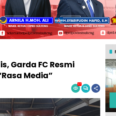
is, Garda FC Resmi
“Rasa Media”
27