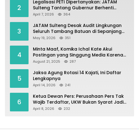
Legalisasi PETI Dipertanyakan: JATAM
2
Sulteng Tantang Gubernur Berhenti
Andalkan Tambang dan Selamatkan
April 7, 2026
364
Parigi Moutong sebagai Lumbung Pangan
JATAM Sulteng Desak Audit Lingkungan
3
Seluruh Tambang Batuan di Sepanjang
Pesisir Palu–Donggala
May 19, 2026
351
Minta Maaf, Komika Ichal Kate Akui
4
Postingan yang Singgung Media Karena
Emosi
August 21, 2025
287
Jaksa Agung Rotasi 14 Kajati, Ini Daftar
5
Lengkapnya
April 14, 2026
241
Ketua Dewan Pers: Perusahaan Pers Tak
6
Wajib Terdaftar, UKW Bukan Syarat Jadi
Wartawan
April 8, 2026
232