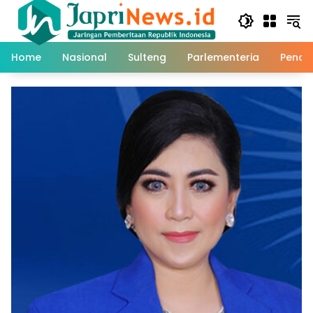
Skip
to
content
Home
Nasional
Sulteng
Parlementeria
Pendi