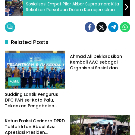
Sosialisasi Empat Pilar Akbar Supratman: Kita
Rekatkan Persatuan Dalam Kemajemukan
Related Posts
Politik
Ahmad Ali Deklarasikan
Kembali AAC sebagai
Organisasi Sosial dan
Kemanusiaan
Politik
Sudding Lantik Pengurus
DPC PAN se-Kota Palu,
Tekankan Pengabdian
Politik
untuk Kepentingan Rakyat
Ketua Fraksi Gerindra DPRD
Tolitoli Irfan Abdul Aziz
Apresiasi Presiden