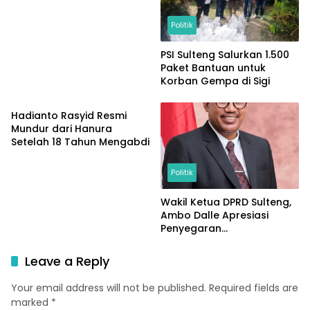
Prabowo atas
Pembangunan Kampung
Politik
Nelayan di Desa Laulalang
PSI Sulteng Salurkan 1.500
Paket Bantuan untuk
Korban Gempa di Sigi
Politik
Hadianto Rasyid Resmi
Mundur dari Hanura
Setelah 18 Tahun Mengabdi
Politik
Wakil Ketua DPRD Sulteng,
Ambo Dalle Apresiasi
Penyegaran
Kepemimpinan Badan Gizi
Nasional
Leave a Reply
Your email address will not be published.
Required fields are
marked
*