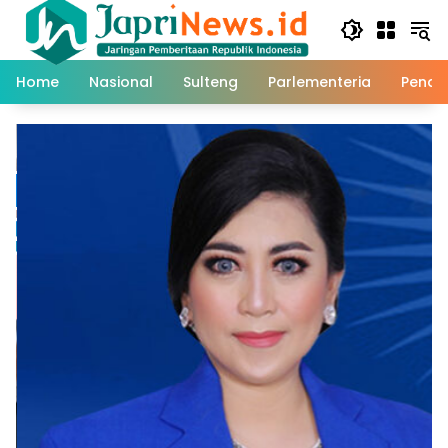
Skip
to
content
Home
Nasional
Sulteng
Parlementeria
Pendi