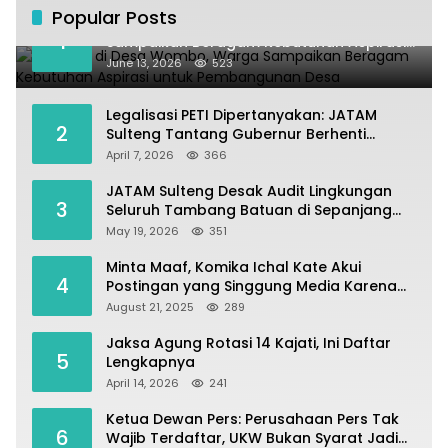
Popular Posts
Kundapil di Desa Wombo, Warga
1
Sampaikan Beragam Kebutuhan Aspirasi
untuk Pembangunan Desa
June 13, 2026
523
Legalisasi PETI Dipertanyakan: JATAM
2
Sulteng Tantang Gubernur Berhenti
Andalkan Tambang dan Selamatkan
April 7, 2026
366
Parigi Moutong sebagai Lumbung Pangan
JATAM Sulteng Desak Audit Lingkungan
3
Seluruh Tambang Batuan di Sepanjang
Pesisir Palu–Donggala
May 19, 2026
351
Minta Maaf, Komika Ichal Kate Akui
4
Postingan yang Singgung Media Karena
Emosi
August 21, 2025
289
Jaksa Agung Rotasi 14 Kajati, Ini Daftar
5
Lengkapnya
April 14, 2026
241
Ketua Dewan Pers: Perusahaan Pers Tak
6
Wajib Terdaftar, UKW Bukan Syarat Jadi