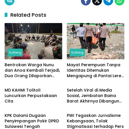
Related Posts
Sulteng
Sulteng
Bentrokan Warga Nunu
Mayat Perempuan Tanpa
dan Anoa Kembali Terjadi,
Identitas Ditemukan
Dua Orang Dilaporkan
Mengapung di Pantai Lere,
Sulteng
Sulteng
Terluka
Sempat Dicabik Dua Ekor
Buaya
MD KAHMI Tolitoli
Setelah Viral di Media
Luncurkan Perpustakaan
Sosial, Jembatan Baina
Cita
Barat Akhirnya Dibangun
Sulteng
Sulteng
Berkat Perjuangan Akbar
Supratman
KPK Dalami Dugaan
PWI Tegaskan Jurnalisme
Penyimpangan Pokir DPRD
Kebangsaan, Tolak
Sulawesi Tengah
Stigmatisasi terhadap Pers