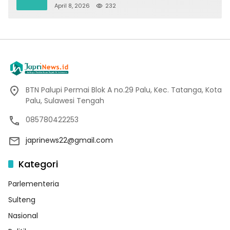
Wartawan
April 8, 2026
232
BTN Palupi Permai Blok A no.29 Palu, Kec. Tatanga, Kota
Palu, Sulawesi Tengah
085780422253
japrinews22@gmail.com
Kategori
Parlementeria
Sulteng
Nasional