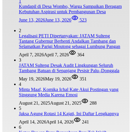
1
Kundapil di Desa Wombo, Warga Sampaikan Beragam
Kebutuhan Aspirasi untuk Pembangunan Desa
June 13, 2026
June 13, 2026
523
2
Legalisasi PETI Dipertanyakan: JATAM Sulteng
Tantang Gubernur Berhenti Andalkan Tambang dan
Selamatkan Parigi Moutong sebagai Lumbung Pangan
April 7, 2026
April 7, 2026
364
3
JATAM Sulteng Desak Audit Lingkungan Seluruh
Tambang Batuan di Sepanjang Pesisir Palu–Donggala
May 19, 2026
May 19, 2026
351
4
Minta Maaf, Komika Ichal Kate Akui Postingan yang
Singgung Media Karena Emosi
August 21, 2025
August 21, 2025
288
5
Jaksa Agung Rotasi 14 Kajati, Ini Daftar Lengkapnya
April 14, 2026
April 14, 2026
241
6