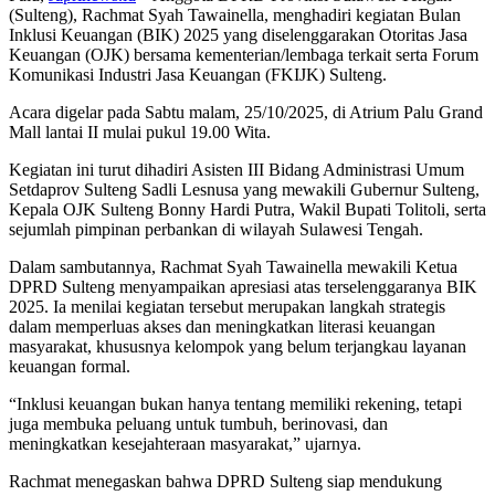
(Sulteng), Rachmat Syah Tawainella, menghadiri kegiatan Bulan
Inklusi Keuangan (BIK) 2025 yang diselenggarakan Otoritas Jasa
Keuangan (OJK) bersama kementerian/lembaga terkait serta Forum
Komunikasi Industri Jasa Keuangan (FKIJK) Sulteng.
Acara digelar pada Sabtu malam, 25/10/2025, di Atrium Palu Grand
Mall lantai II mulai pukul 19.00 Wita.
Kegiatan ini turut dihadiri Asisten III Bidang Administrasi Umum
Setdaprov Sulteng Sadli Lesnusa yang mewakili Gubernur Sulteng,
Kepala OJK Sulteng Bonny Hardi Putra, Wakil Bupati Tolitoli, serta
sejumlah pimpinan perbankan di wilayah Sulawesi Tengah.
Dalam sambutannya, Rachmat Syah Tawainella mewakili Ketua
DPRD Sulteng menyampaikan apresiasi atas terselenggaranya BIK
2025. Ia menilai kegiatan tersebut merupakan langkah strategis
dalam memperluas akses dan meningkatkan literasi keuangan
masyarakat, khususnya kelompok yang belum terjangkau layanan
keuangan formal.
“Inklusi keuangan bukan hanya tentang memiliki rekening, tetapi
juga membuka peluang untuk tumbuh, berinovasi, dan
meningkatkan kesejahteraan masyarakat,” ujarnya.
Rachmat menegaskan bahwa DPRD Sulteng siap mendukung