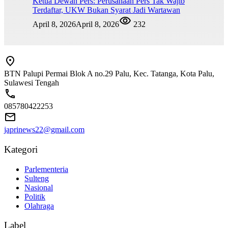
Ketua Dewan Pers: Perusahaan Pers Tak Wajib
Terdaftar, UKW Bukan Syarat Jadi Wartawan
April 8, 2026
April 8, 2026
232
BTN Palupi Permai Blok A no.29 Palu, Kec. Tatanga, Kota Palu,
Sulawesi Tengah
085780422253
japrinews22@gmail.com
Kategori
Parlementeria
Sulteng
Nasional
Politik
Olahraga
Label