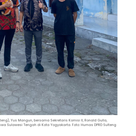
teng), Yus Mangun, bersama Sekretaris Komisi II, Ronald Gulla,
wa Sulawesi Tengah di Kota Yogyakarta. Foto: Humas DPRD Sulteng