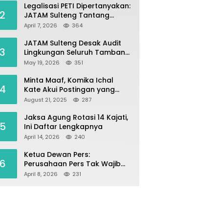
Legalisasi PETI Dipertanyakan:
2
JATAM Sulteng Tantang
Gubernur Berhenti Andalkan
April 7, 2026
364
Tambang dan Selamatkan
Parigi Moutong sebagai
JATAM Sulteng Desak Audit
3
Lumbung Pangan
Lingkungan Seluruh Tambang
Batuan di Sepanjang Pesisir
May 19, 2026
351
Palu–Donggala
Minta Maaf, Komika Ichal
4
Kate Akui Postingan yang
Singgung Media Karena Emosi
August 21, 2025
287
Jaksa Agung Rotasi 14 Kajati,
5
Ini Daftar Lengkapnya
April 14, 2026
240
Ketua Dewan Pers:
6
Perusahaan Pers Tak Wajib
Terdaftar, UKW Bukan Syarat
April 8, 2026
231
Jadi Wartawan