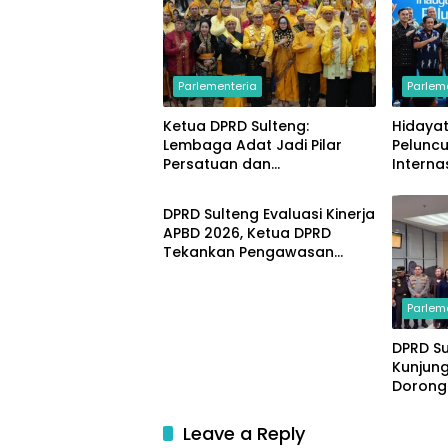
Parlementeria
Parlem
Ketua DPRD Sulteng:
Hidayat
Lembaga Adat Jadi Pilar
Pelunc
Persatuan dan
Interna
Parlementeria
Pembangunan Daerah
Guang
DPRD Sulteng Evaluasi Kinerja
APBD 2026, Ketua DPRD
Tekankan Pengawasan
Anggaran
Parlem
DPRD S
Kunjun
Dorong
Sama I
Pemba
Leave a Reply