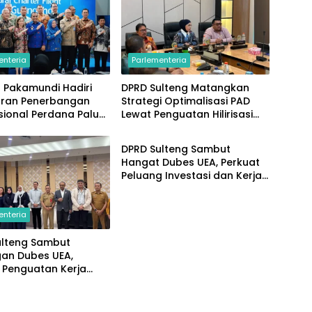
enteria
Parlementeria
 Pakamundi Hadiri
DPRD Sulteng Matangkan
uran Penerbangan
Strategi Optimalisasi PAD
sional Perdana Palu–
Lewat Penguatan Hilirisasi
Parlementeria
zhou
dan Tata Kelola SDA
DPRD Sulteng Sambut
Hangat Dubes UEA, Perkuat
Peluang Investasi dan Kerja
Sama Internasional
enteria
ulteng Sambut
gan Dubes UEA,
 Penguatan Kerja
nvestasi dan
ngunan