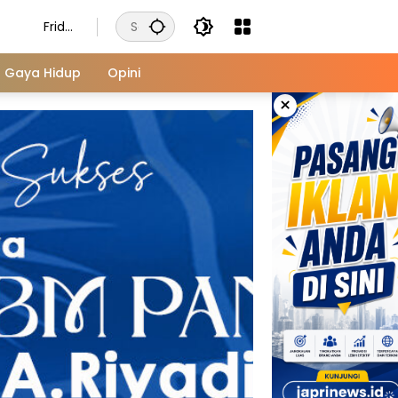
Frida
y,
Augu
Gaya Hidup
Opini
st 7,
×
2026