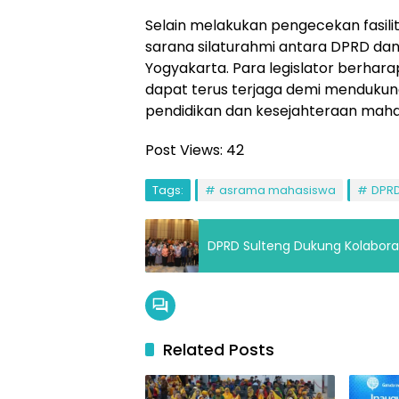
Selain melakukan pengecekan fasilita
sarana silaturahmi antara DPRD dan
Yogyakarta. Para legislator berhara
dapat terus terjaga demi menduku
pendidikan dan kesejahteraan maha
Post Views:
42
Tags:
asrama mahasiswa
DPRD
DPRD Sulteng Dukung Kolabora
Related Posts