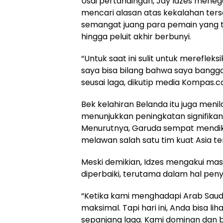
Usai pertandingan, Jay Idzes mene
mencari alasan atas kekalahan terse
semangat juang para pemain yang 
hingga peluit akhir berbunyi.
“Untuk saat ini sulit untuk mereflek
saya bisa bilang bahwa saya bangga d
seusai laga, dikutip media Kompas.
Bek kelahiran Belanda itu juga meni
menunjukkan peningkatan signifikan
Menurutnya, Garuda sempat mendik
melawan salah satu tim kuat Asia te
Meski demikian, Idzes mengakui mas
diperbaiki, terutama dalam hal peny
“Ketika kami menghadapi Arab Saud
maksimal. Tapi hari ini, Anda bisa 
sepanjang laga. Kami dominan dan 