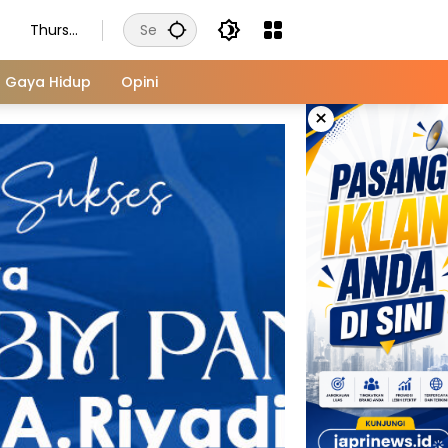
Thursd
ay,
August
Gaya Hidup
Opini
6, 2026
×