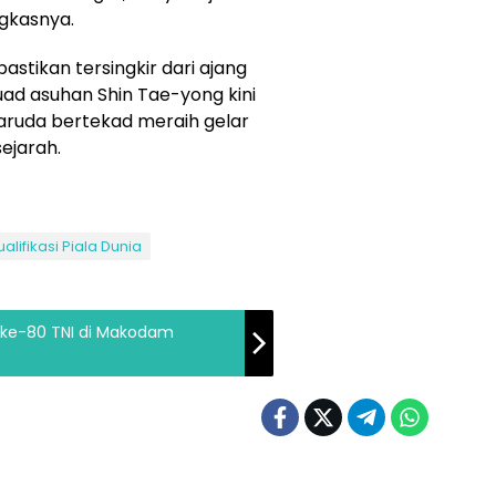
gkasnya.
pastikan tersingkir dari ajang
kuad asuhan Shin Tae-yong kini
Garuda bertekad meraih gelar
ejarah.
ualifikasi Piala Dunia
T ke-80 TNI di Makodam
aga
Olahraga