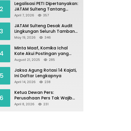
Legalisasi PETI Dipertanyakan:
2
JATAM Sulteng Tantang
Gubernur Berhenti Andalkan
April 7, 2026
357
Tambang dan Selamatkan
Parigi Moutong sebagai
JATAM Sulteng Desak Audit
3
Lumbung Pangan
Lingkungan Seluruh Tambang
Batuan di Sepanjang Pesisir
May 19, 2026
346
Palu–Donggala
Minta Maaf, Komika Ichal
4
Kate Akui Postingan yang
Singgung Media Karena Emosi
August 21, 2025
285
Jaksa Agung Rotasi 14 Kajati,
5
Ini Daftar Lengkapnya
April 14, 2026
238
Ketua Dewan Pers:
6
Perusahaan Pers Tak Wajib
Terdaftar, UKW Bukan Syarat
April 8, 2026
231
Jadi Wartawan