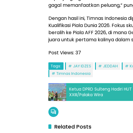
gagal memanfaatkan peluang,” pun
Dengan hasil ini, Timnas Indonesia di
Kualifikasi Piala Dunia 2026. Fokus s
beralih ke Piala AFF 2026, di mana 
juara untuk pertama kalinya dalam s
Post Views:
37
Tags:
JAY IDZES
JEDDAH
K
Timnas Indonesia
Ketua DPRD Sulteng Hadiri HU
XXIII/Palaka Wira
Related Posts
Olahr