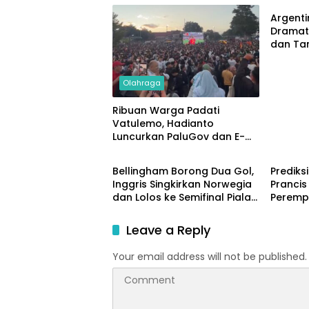
Argent
Dramati
dan Tan
Piala D
Olahraga
Ribuan Warga Padati
Vatulemo, Hadianto
Luncurkan PaluGov dan E-
Olahraga
Nasion
Office di Nobar Final Piala
Dunia 2026
Bellingham Borong Dua Gol,
Prediks
Inggris Singkirkan Norwegia
Prancis
dan Lolos ke Semifinal Piala
Perempa
Dunia 2026
2026
Leave a Reply
Your email address will not be published.