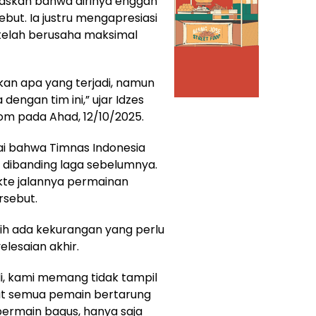
gaskan bahwa dirinya enggan
but. Ia justru mengapresiasi
telah berusaha maksimal
sikan apa yang terjadi, namun
engan tim ini,” ujar Idzes
com pada Ahad, 12/10/2025.
lai bahwa Timnas Indonesia
 dibanding laga sebelumnya.
te jalannya permainan
rsebut.
ih ada kekurangan yang perlu
elesaian akhir.
i, kami memang tidak tampil
lihat semua pemain bertarung
bermain bagus, hanya saja