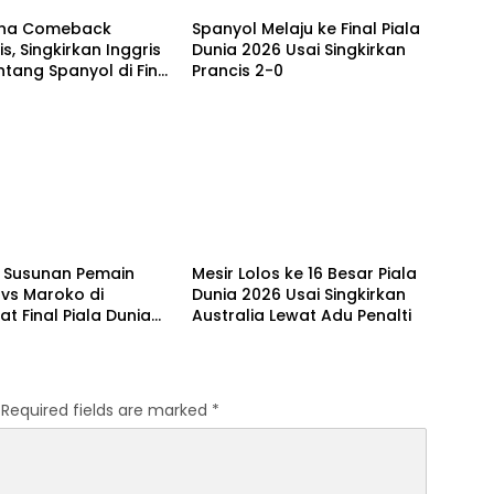
ina Comeback
Spanyol Melaju ke Final Piala
s, Singkirkan Inggris
Dunia 2026 Usai Singkirkan
tang Spanyol di Final
Prancis 2-0
unia 2026
al
Olahraga
i Susunan Pemain
Mesir Lolos ke 16 Besar Piala
 vs Maroko di
Dunia 2026 Usai Singkirkan
t Final Piala Dunia
Australia Lewat Adu Penalti
Required fields are marked
*