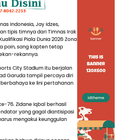
as Indonesia, Jay Idzes,
 tipis timnya dari Timnas Irak
ualifikasi Piala Dunia 2026 Zona
npa poin, sang kapten tetap
ekan-rekannya.
orts City Stadium itu berjalan
uad Garuda tampil percaya diri
rbahaya ke lini pertahanan
-76. Zidane Iqbal berhasil
datar yang gagal diantisipasi
harus mengakui keunggulan