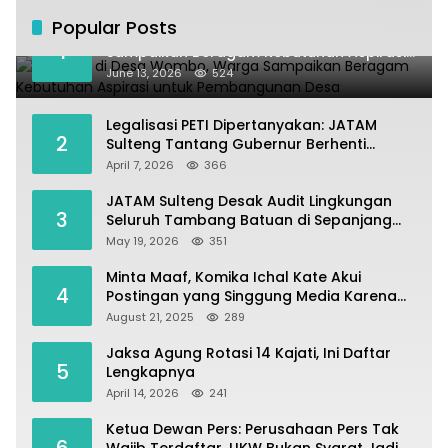
Popular Posts
Kundapil di Desa Wombo, Warga
1
Sampaikan Beragam Kebutuhan Aspirasi
untuk Pembangunan Desa
June 13, 2026
524
Legalisasi PETI Dipertanyakan: JATAM
2
Sulteng Tantang Gubernur Berhenti
Andalkan Tambang dan Selamatkan
April 7, 2026
366
Parigi Moutong sebagai Lumbung Pangan
JATAM Sulteng Desak Audit Lingkungan
3
Seluruh Tambang Batuan di Sepanjang
Pesisir Palu–Donggala
May 19, 2026
351
Minta Maaf, Komika Ichal Kate Akui
4
Postingan yang Singgung Media Karena
Emosi
August 21, 2025
289
Jaksa Agung Rotasi 14 Kajati, Ini Daftar
5
Lengkapnya
April 14, 2026
241
Ketua Dewan Pers: Perusahaan Pers Tak