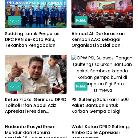
Politik
Politik
Sudding Lantik Pengurus
Ahmad Ali Deklarasikan
DPC PAN se-Kota Palu,
Kembali AAC sebagai
Tekankan Pengabdian
Organisasi Sosial dan
untuk Kepentingan Rakyat
Kemanusiaan
Politik
Politik
Ketua Fraksi Gerindra DPRD
PSI Sulteng Salurkan 1.500
Tolitoli Irfan Abdul Aziz
Paket Bantuan untuk
Apresiasi Presiden
Korban Gempa di Sigi
Politik
Politik
Prabowo atas
Pembangunan Kampung
Hadianto Rasyid Resmi
Wakil Ketua DPRD Sulteng,
Nelayan di Desa Laulalang
Mundur dari Hanura
Ambo Dalle Apresiasi