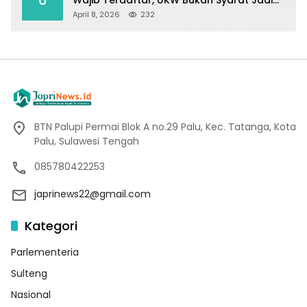
6
Wajib Terdaftar, UKW Bukan Syarat Jadi
Wartawan
April 8, 2026
232
BTN Palupi Permai Blok A no.29 Palu, Kec. Tatanga, Kota
Palu, Sulawesi Tengah
085780422253
japrinews22@gmail.com
Kategori
Parlementeria
Sulteng
Nasional