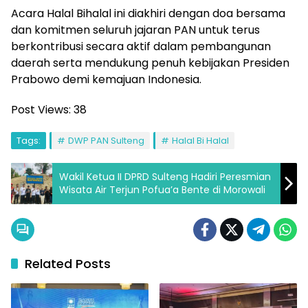
Acara Halal Bihalal ini diakhiri dengan doa bersama
dan komitmen seluruh jajaran PAN untuk terus
berkontribusi secara aktif dalam pembangunan
daerah serta mendukung penuh kebijakan Presiden
Prabowo demi kemajuan Indonesia.
Post Views:
38
Tags:
DWP PAN Sulteng
Halal Bi Halal
Wakil Ketua II DPRD Sulteng Hadiri Peresmian
Wisata Air Terjun Pofua’a Bente di Morowali
Related Posts