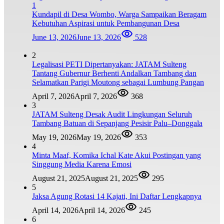
1
Kundapil di Desa Wombo, Warga Sampaikan Beragam
Kebutuhan Aspirasi untuk Pembangunan Desa
June 13, 2026
June 13, 2026
528
2
Legalisasi PETI Dipertanyakan: JATAM Sulteng
Tantang Gubernur Berhenti Andalkan Tambang dan
Selamatkan Parigi Moutong sebagai Lumbung Pangan
April 7, 2026
April 7, 2026
368
3
JATAM Sulteng Desak Audit Lingkungan Seluruh
Tambang Batuan di Sepanjang Pesisir Palu–Donggala
May 19, 2026
May 19, 2026
353
4
Minta Maaf, Komika Ichal Kate Akui Postingan yang
Singgung Media Karena Emosi
August 21, 2025
August 21, 2025
295
5
Jaksa Agung Rotasi 14 Kajati, Ini Daftar Lengkapnya
April 14, 2026
April 14, 2026
245
6