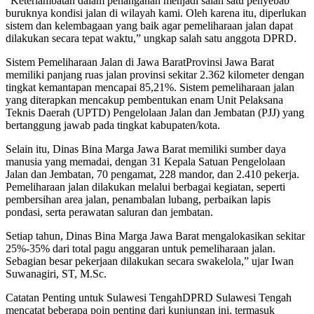
“Keterlambatan dalam penanganan menjadi salah satu penyebab
buruknya kondisi jalan di wilayah kami. Oleh karena itu, diperlukan
sistem dan kelembagaan yang baik agar pemeliharaan jalan dapat
dilakukan secara tepat waktu,” ungkap salah satu anggota DPRD.
Sistem Pemeliharaan Jalan di Jawa BaratProvinsi Jawa Barat
memiliki panjang ruas jalan provinsi sekitar 2.362 kilometer dengan
tingkat kemantapan mencapai 85,21%. Sistem pemeliharaan jalan
yang diterapkan mencakup pembentukan enam Unit Pelaksana
Teknis Daerah (UPTD) Pengelolaan Jalan dan Jembatan (PJJ) yang
bertanggung jawab pada tingkat kabupaten/kota.
Selain itu, Dinas Bina Marga Jawa Barat memiliki sumber daya
manusia yang memadai, dengan 31 Kepala Satuan Pengelolaan
Jalan dan Jembatan, 70 pengamat, 228 mandor, dan 2.410 pekerja.
Pemeliharaan jalan dilakukan melalui berbagai kegiatan, seperti
pembersihan area jalan, penambalan lubang, perbaikan lapis
pondasi, serta perawatan saluran dan jembatan.
Setiap tahun, Dinas Bina Marga Jawa Barat mengalokasikan sekitar
25%-35% dari total pagu anggaran untuk pemeliharaan jalan.
Sebagian besar pekerjaan dilakukan secara swakelola,” ujar Iwan
Suwanagiri, ST, M.Sc.
Catatan Penting untuk Sulawesi TengahDPRD Sulawesi Tengah
mencatat beberapa poin penting dari kunjungan ini, termasuk