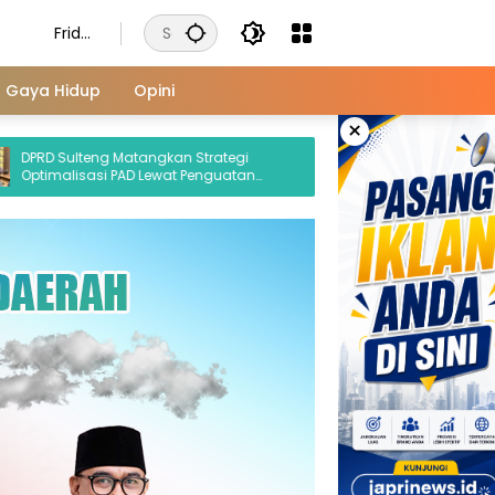
Frida
y,
Augu
Gaya Hidup
Opini
st 7,
×
2026
teng Matangkan Strategi
sasi PAD Lewat Penguatan
i dan Tata Kelola SDA