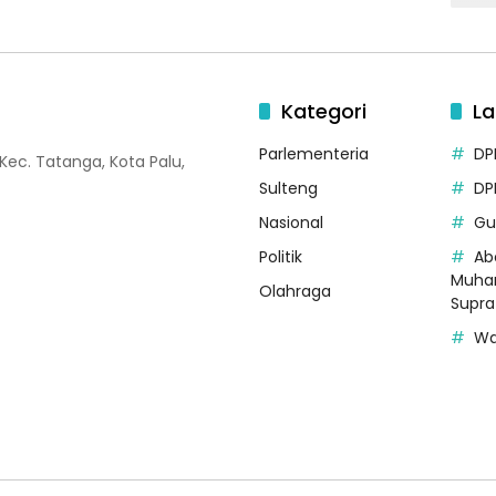
Kategori
La
Parlementeria
DP
 Kec. Tatanga, Kota Palu,
Sulteng
DP
Nasional
Gu
Politik
Ab
Muha
Olahraga
Supr
Wa