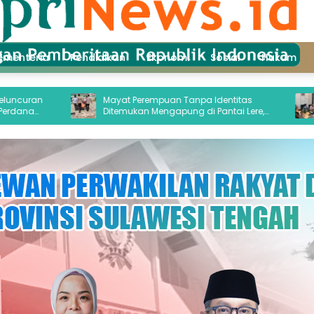
ementeria
Pendidikan
Ekonomi
Sosial
Hukum
Mayat Perempuan Tanpa Identitas
DPRD Sul
Ditemukan Mengapung di Pantai Lere,
Optimali
Sempat Dicabik Dua Ekor Buaya
Hilirisas