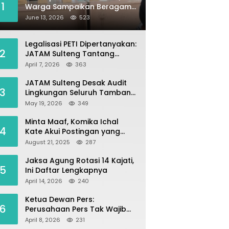
1
Warga Sampaikan Beragam
Kebutuhan Aspirasi untuk
June 13, 2026
523
Pembangunan Desa
Legalisasi PETI Dipertanyakan:
2
JATAM Sulteng Tantang
Gubernur Berhenti Andalkan
April 7, 2026
363
Tambang dan Selamatkan
Parigi Moutong sebagai
JATAM Sulteng Desak Audit
3
Lumbung Pangan
Lingkungan Seluruh Tambang
Batuan di Sepanjang Pesisir
May 19, 2026
349
Palu–Donggala
Minta Maaf, Komika Ichal
4
Kate Akui Postingan yang
Singgung Media Karena Emosi
August 21, 2025
287
Jaksa Agung Rotasi 14 Kajati,
5
Ini Daftar Lengkapnya
April 14, 2026
240
Ketua Dewan Pers:
6
Perusahaan Pers Tak Wajib
Terdaftar, UKW Bukan Syarat
April 8, 2026
231
Jadi Wartawan